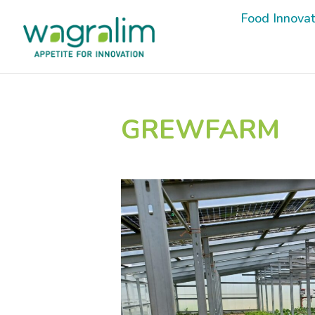
Food Innova
Food Innova
GREWFARM