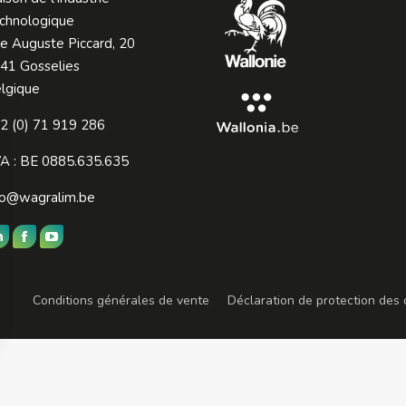
chnologique
e Auguste Piccard, 20
41 Gosselies
lgique
2 (0) 71 919 286
A : BE 0885.635.635
fo@wagralim.be
ouvez nous sur :
LinkedIn
Facebook
YouTube
page
page
page
opens
opens
opens
Conditions générales de vente
Déclaration de protection des
in
in
in
new
new
new
window
window
window