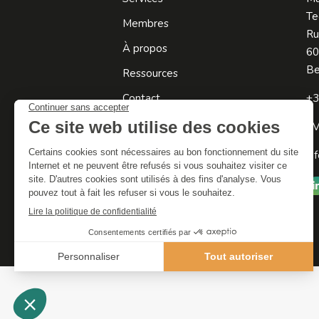
Te
Membres
Ru
À propos
60
Be
Ressources
Contact
+3
TV
in
Tr
© By Poush