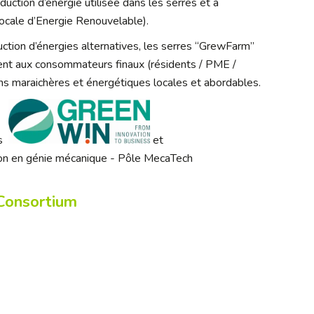
oduction d’énergie utilisée dans les serres et à
ocale d’Energie Renouvelable).
ction d’énergies alternatives, les serres “GrewFarm”
ent aux consommateurs finaux (résidents / PME /
ons maraichères et énergétiques locales et abordables.
es
et
Consortium