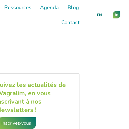
Ressources
Ressources
Agenda
Agenda
Blog
Blog
EN
EN
Linked
Linked
Contact
Contact
page
page
opens
opens
in
in
new
new
wind
wind
uivez les actualités de
agralim, en vous
nscrivant à nos
ewsletters !
Inscrivez-vous