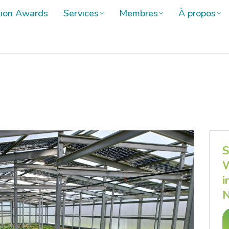
tion Awards
tion Awards
Services
Services
Membres
Membres
À propos
À propos
S
W
i
N