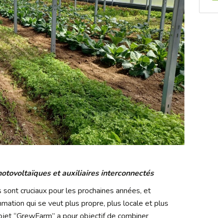
tovoltaïques et auxiliaires interconnectés
 sont cruciaux pour les prochaines années, et
tion qui se veut plus propre, plus locale et plus
ojet “GrewFarm” a pour objectif de combiner