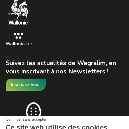
in
in
in
new
new
new
window
window
window
Suivez les actualités de Wagralim, en
vous inscrivant à nos Newsletters !
Inscrivez-vous