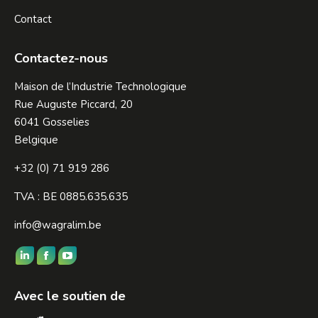
Contact
Contactez-nous
Maison de l’Industrie Technologique
Rue Auguste Piccard, 20
6041 Gosselies
Belgique
+32 (0) 71 919 286
TVA : BE 0885.635.635
info@wagralim.be
Trouvez nous sur :
LinkedIn
Facebook
YouTube
page
page
page
Avec le soutien de
opens
opens
opens