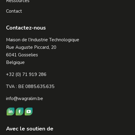
Ressources
Contact
Contactez-nous
Maison de l’Industrie Technologique
Rue Auguste Piccard, 20
6041 Gosselies
Belgique
+32 (0) 71 919 286
TVA : BE 0885.635.635
info@wagralim.be
Trouvez nous sur :
LinkedIn
Facebook
YouTube
page
page
page
Avec le soutien de
opens
opens
opens