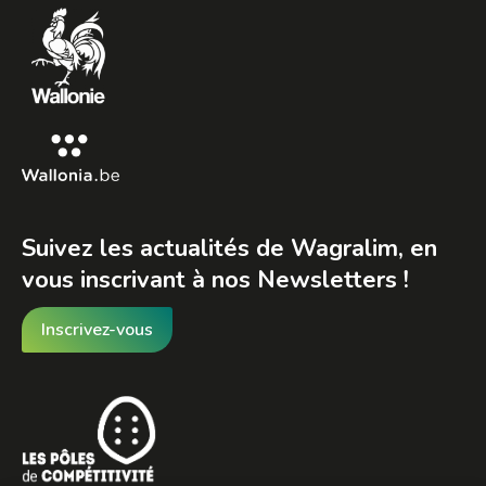
in
in
in
new
new
new
window
window
window
Suivez les actualités de Wagralim, en
vous inscrivant à nos Newsletters !
Inscrivez-vous