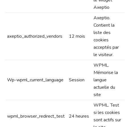
le widget
Axeptio
Axeptio.
Contient la
liste des
axeptio_authorized_vendors
12 mois
cookies
acceptés par
le visiteur.
WPML.
Mémorise la
Wp-wpml_current_language
Session
langue
actuelle du
site
WPML. Test
si les cookies
wpml_browser_redirect_test
24 heures
sont actifs sur