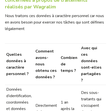
concernées à propos de traitements
réalisés par Wagralim
Nous traitons ces données à caractère personnel car nous
en avons besoin pour exercer nos tâches qui sont définies
légalement
Avec qui
Comment
Quelles
ces
avons-
Combien
données à
données
nous
de
caractère
sont-elles
obtenu ces
temps ?
personnel ?
partagées
données ?
?
Données
Des sous-
d’identification,
traitants qui
coordonnées
1 an
Directement
s’occupent
et données
après la