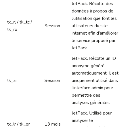
JetPack. Récolte des
données à propos de
l’utilisation que font les
tk_rl / tk_tc /
Session
utilisateurs du site
tk_ro
internet afin d’améliorer
le service proposé par
JetPack.
JetPack. Récolte un ID
anonyme généré
automatiquement. Il est
tk_ai
Session
uniquement utilisé dans
l’interface admin pour
permettre des
analyses générales.
JetPack. Utilisé pour
analyser le
tk_lr / tk_or
13 mois