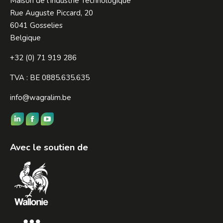
Maison de l’Industrie Technologique
Rue Auguste Piccard, 20
6041 Gosselies
Belgique
+32 (0) 71 919 286
TVA : BE 0885.635.635
info@wagralim.be
Trouvez nous sur :
LinkedIn
Facebook
YouTube
page
page
page
Avec le soutien de
opens
opens
opens
in
in
in
new
new
new
window
window
window