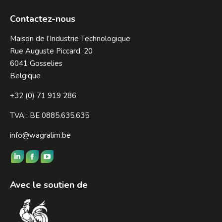
Contactez-nous
Maison de l’Industrie Technologique
Rue Auguste Piccard, 20
6041 Gosselies
Belgique
+32 (0) 71 919 286
TVA : BE 0885.635.635
info@wagralim.be
Trouvez nous sur :
LinkedIn
Facebook
YouTube
page
page
page
Avec le soutien de
opens
opens
opens
in
in
in
new
new
new