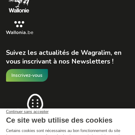
window
window
window
Suivez les actualités de Wagralim, en
vous inscrivant à nos Newsletters !
Inscrivez-vous