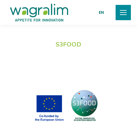
EN
S3FOOD