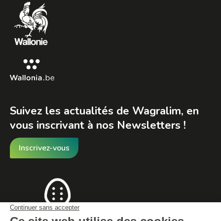
in
in
in
new
new
new
window
window
window
Suivez les actualités de Wagralim, en
vous inscrivant à nos Newsletters !
Inscrivez-vous