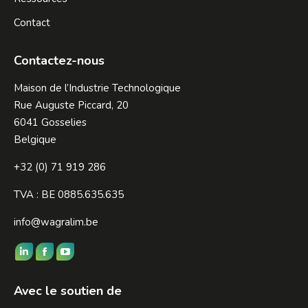
Contact
Contactez-nous
Maison de l’Industrie Technologique
Rue Auguste Piccard, 20
6041 Gosselies
Belgique
+32 (0) 71 919 286
TVA : BE 0885.635.635
info@wagralim.be
Trouvez nous sur :
LinkedIn
Facebook
YouTube
page
page
page
Avec le soutien de
opens
opens
opens