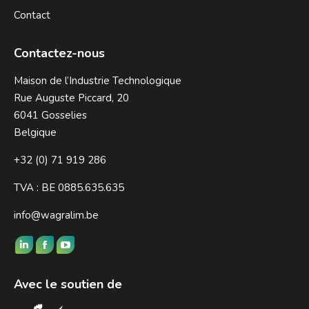
Contact
Contactez-nous
Maison de l’Industrie Technologique
Rue Auguste Piccard, 20
6041 Gosselies
Belgique
+32 (0) 71 919 286
TVA : BE 0885.635.635
info@wagralim.be
Trouvez nous sur :
LinkedIn
Facebook
YouTube
page
page
page
Avec le soutien de
opens
opens
opens
in
in
in