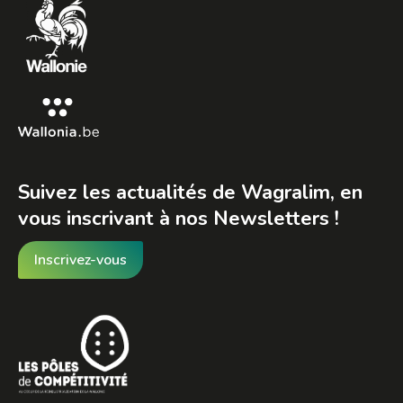
new
new
new
window
window
window
Suivez les actualités de Wagralim, en
vous inscrivant à nos Newsletters !
Inscrivez-vous