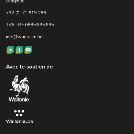
Belgique
+32 (0) 71 919 286
TVA : BE 0885.635.635
info@wagralim.be
Trouvez nous sur :
LinkedIn
Facebook
YouTube
page
page
page
Avec le soutien de
opens
opens
opens
in
in
in
new
new
new
window
window
window