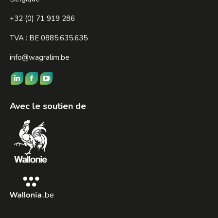
+32 (0) 71 919 286
TVA : BE 0885.635.635
info@wagralim.be
Trouvez nous sur :
LinkedIn
Facebook
YouTube
page
page
page
Avec le soutien de
opens
opens
opens
in
in
in
new
new
new
window
window
window