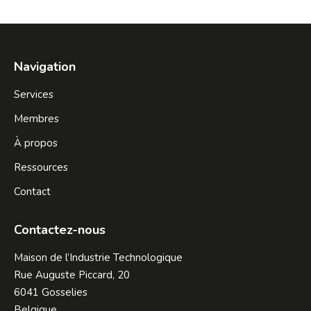
on
on
on
on
on
Facebook
X
Pinterest
LinkedIn
WhatsApp
Navigation
Services
Membres
À propos
Ressources
Contact
Contactez-nous
Maison de l’Industrie Technologique
Rue Auguste Piccard, 20
6041 Gosselies
Belgique