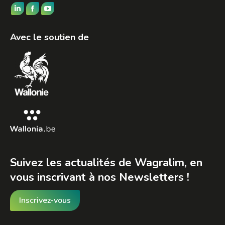
Trouvez nous sur :
LinkedIn
Facebook
YouTube
page
page
page
Avec le soutien de
opens
opens
opens
in
in
in
new
new
new
window
window
window
Suivez les actualités de Wagralim, en
vous inscrivant à nos Newsletters !
Inscrivez-vous