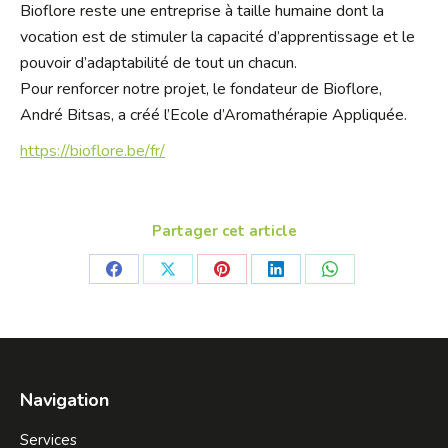
Bioflore reste une entreprise à taille humaine dont la
vocation est de stimuler la capacité d’apprentissage et le
pouvoir d’adaptabilité de tout un chacun.
Pour renforcer notre projet, le fondateur de Bioflore,
André Bitsas, a créé l’Ecole d’Aromathérapie Appliquée.
https://bioflore.be/fr/
Partager cet article
Share
Share
Share
Share
Share
on
on
on
on
on
Facebook
X
Pinterest
LinkedIn
WhatsApp
Navigation
Services