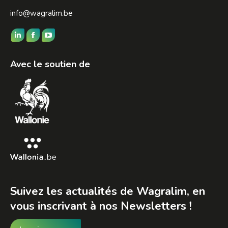
info@wagralim.be
Trouvez nous sur :
LinkedIn
Facebook
YouTube
page
page
page
Avec le soutien de
opens
opens
opens
in
in
in
new
new
new
window
window
window
Suivez les actualités de Wagralim, en
vous inscrivant à nos Newsletters !