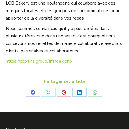
LCB Bakery est une boulangerie qui collabore avec des
marques locales et des groupes de consommateurs pour
apporter de la diversité dans vos repas.
Nous sommes convaincus qu’il y a plus d’idées dans
plusieurs têtes que dans une seule, c’est pourquoi nous
concevons nos recettes de manière collaborative avec nos
clients, partenaires et collaborateurs.
https://copains.group/fr/index.php
Partager cet article
Share
Share
Share
Share
Share
on
on
on
on
on
Facebook
X
Pinterest
LinkedIn
WhatsApp