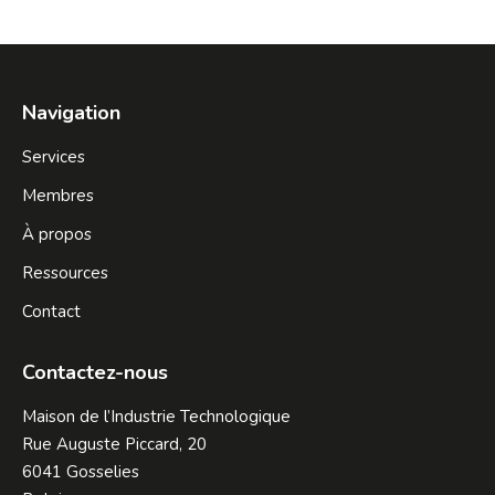
on
on
on
on
on
Facebook
X
Pinterest
LinkedIn
WhatsApp
Navigation
Services
Membres
À propos
Ressources
Contact
Contactez-nous
Maison de l’Industrie Technologique
Rue Auguste Piccard, 20
6041 Gosselies