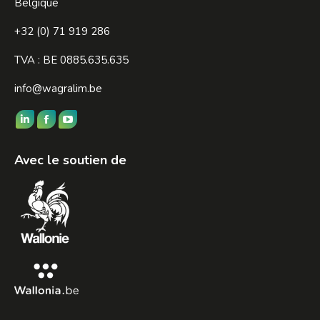
Belgique
+32 (0) 71 919 286
TVA : BE 0885.635.635
info@wagralim.be
Trouvez nous sur :
LinkedIn
Facebook
YouTube
page
page
page
Avec le soutien de
opens
opens
opens
in
in
in
new
new
new
window
window
window