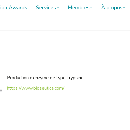
tion Awards
tion Awards
Services
Services
Membres
Membres
À propos
À propos
Production d’enzyme de type Trypsine.
https://www.bioseutica.com/