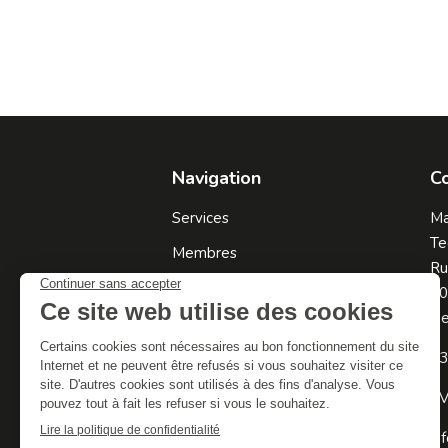
Navigation
C
Services
Ma
Te
Membres
Ru
À propos
60
Be
Ressources
Contact
+3
TV
in