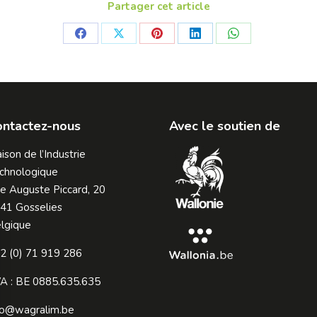
Partager cet article
Share
Share
Share
Share
Share
on
on
on
on
on
Facebook
X
Pinterest
LinkedIn
WhatsApp
ontactez-nous
Avec le soutien de
ison de l’Industrie
chnologique
e Auguste Piccard, 20
41 Gosselies
lgique
2 (0) 71 919 286
A : BE 0885.635.635
fo@wagralim.be