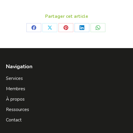
Partager cet article
Share
Share
Share
Share
Share
on
on
on
on
on
Facebook
X
Pinterest
LinkedIn
WhatsApp
Navigation
Services
Membres
À propos
Ressources
Contact