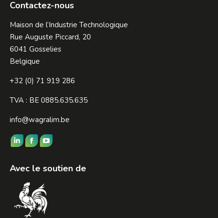
Contactez-nous
Maison de l’Industrie Technologique
Rue Auguste Piccard, 20
6041 Gosselies
Belgique
+32 (0) 71 919 286
TVA : BE 0885.635.635
info@wagralim.be
Trouvez nous sur :
LinkedIn
Facebook
YouTube
page
page
page
Avec le soutien de
opens
opens
opens
in
in
in
new
new
new
window
window
window