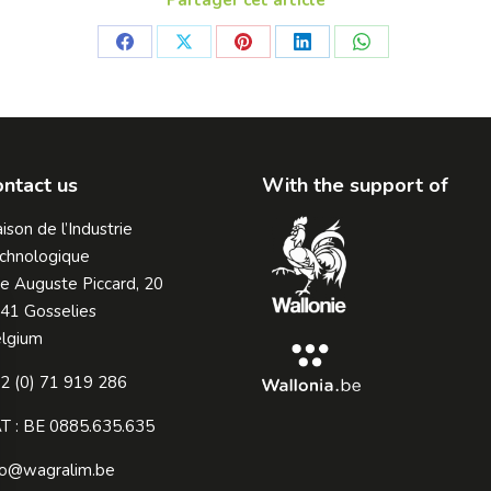
Partager cet article
Share
Share
Share
Share
Share
on
on
on
on
on
Facebook
X
Pinterest
LinkedIn
WhatsApp
ntact us
With the support of
ison de l’Industrie
chnologique
e Auguste Piccard, 20
41 Gosselies
lgium
2 (0) 71 919 286
T : BE 0885.635.635
fo@wagralim.be