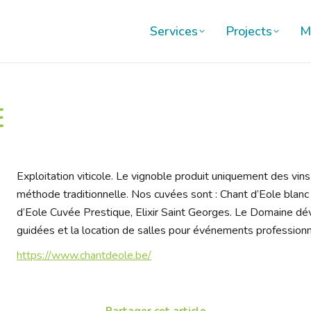
Services
Projects
M
Services
Projects
M
E
Exploitation viticole. Le vignoble produit uniquement des vin
méthode traditionnelle. Nos cuvées sont : Chant d’Eole blanc
d’Eole Cuvée Prestique, Elixir Saint Georges. Le Domaine dév
guidées et la location de salles pour événements professionn
https://www.chantdeole.be/