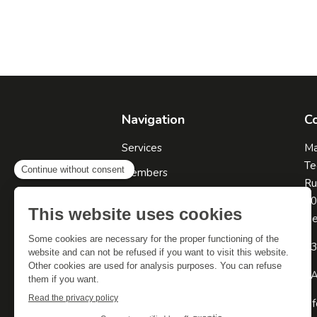
Navigation
Co
Services
Ma
Te
Members
Ru
About us
60
Be
Resources
Contact
+3
VA
in