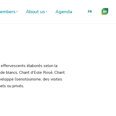
embers
About us
Agenda
FR
embers
About us
Agenda
FR
Linked
Linked
page
page
opens
opens
in
in
new
new
wind
wind
s effervescents élaborés selon la
 de blancs, Chant d’Eole Rosé, Chant
eloppe l’oenotourisme, des visites
els ou privés.