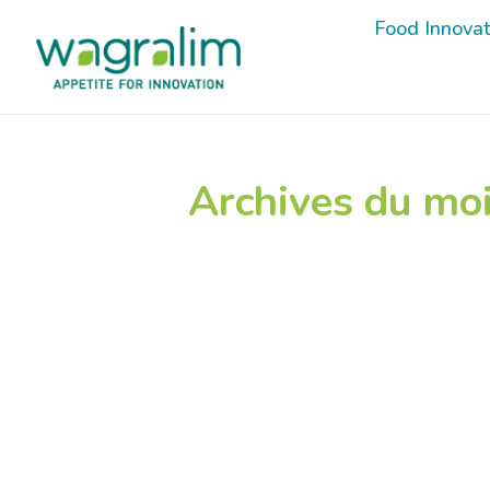
Food Innova
Food Innova
Archives du moi