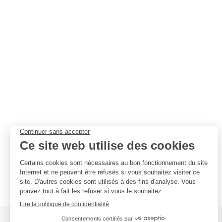
Werner Reuter, Responsab
R&D
études de cas
Par
Marie
24 Jan 201
Dumoulin est un fabricant d’aliments
pour animaux à destination du marc
national et international. Fort de son
expérience, ils utilisent des techniq
innovantes pour la fabrication de leu
aliments complets…