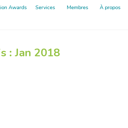
tion Awards
tion Awards
Services
Services
Membres
Membres
À propos
À propos
s :
Jan 2018